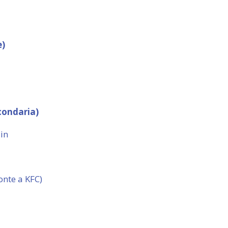
e)
econdaria)
 in
onte a KFC)